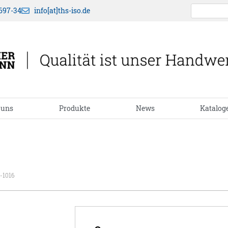
697-34
info[at]ths-iso.de
 uns
Produkte
News
Katalog
-1016