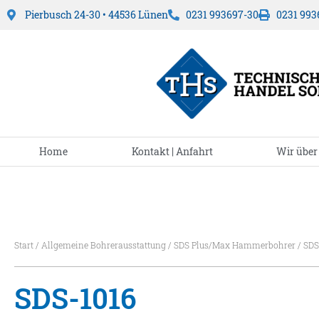
Pierbusch 24-30 • 44536 Lünen
0231 993697-30
0231 993
Home
Kontakt | Anfahrt
Wir über
Start
/
Allgemeine Bohrerausstattung
/
SDS Plus/Max Hammerbohrer
/ SDS
SDS-1016