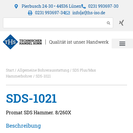
Pierbusch 24-30 • 44536 Lünen
0231 993697-30
0231 993697-34
info[at]ths-iso.de
Start
/
Allgemeine Bohrerausstattung
/
SDS Plus/Max
Hammerbohrer
/ SDS-1021
SDS-1021
Promat SDS Hammer. 8/260X
Beschreibung