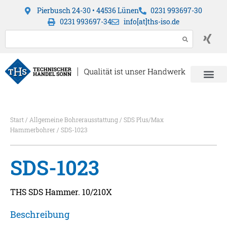
Pierbusch 24-30 • 44536 Lünen
0231 993697-30
0231 993697-34
info[at]ths-iso.de
Start
/
Allgemeine Bohrerausstattung
/
SDS Plus/Max
Hammerbohrer
/ SDS-1023
SDS-1023
THS SDS Hammer. 10/210X
Beschreibung