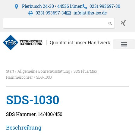
Pierbusch 24-30 • 44536 Lünen
0231 993697-30
0231 993697-34
info[at]ths-iso.de
Start
/
Allgemeine Bohrerausstattung
/
SDS Plus/Max
Hammerbohrer
/ SDS-1030
SDS-1030
SDS Hammer. 14/400/450
Beschreibung