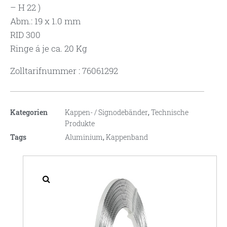
– H 22 )
Abm.: 19 x 1.0 mm
RID 300
Ringe á je ca. 20 Kg
Zolltarifnummer : 76061292
Kategorien
Kappen- / Signodebänder
,
Technische
Produkte
Tags
Aluminium
,
Kappenband