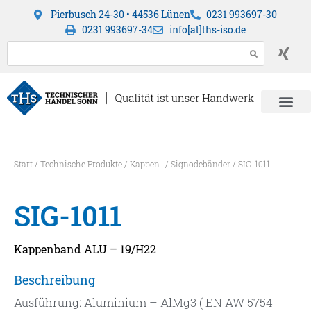
Pierbusch 24-30 • 44536 Lünen
0231 993697-30
0231 993697-34
info[at]ths-iso.de
Start
/
Technische Produkte
/
Kappen- / Signodebänder
/ SIG-1011
SIG-1011
Kappenband ALU – 19/H22
Beschreibung
Ausführung: Aluminium – AlMg3 ( EN AW 5754