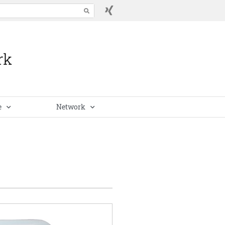
e
Network