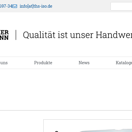
697-34
info[at]ths-iso.de
 uns
Produkte
News
Katalog