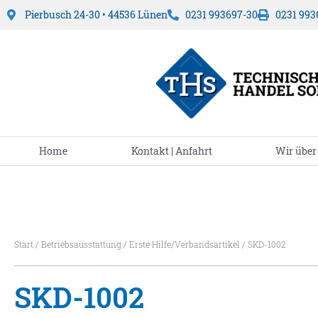
Pierbusch 24-30 • 44536 Lünen
0231 993697-30
0231 993
Home
Kontakt | Anfahrt
Wir über
Start
/
Betriebsausstattung
/
Erste Hilfe/Verbandsartikel
/ SKD-1002
SKD-1002