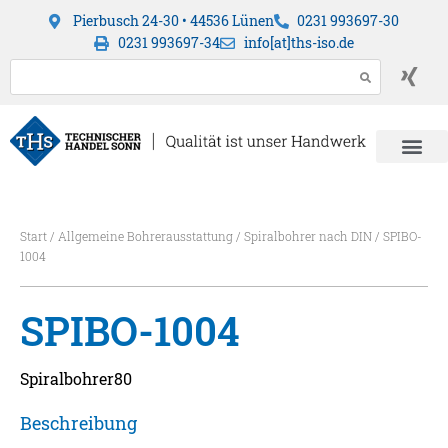
Pierbusch 24-30 • 44536 Lünen
0231 993697-30
0231 993697-34
info[at]ths-iso.de
Start
/
Allgemeine Bohrerausstattung
/
Spiralbohrer nach DIN
/ SPIBO-
1004
SPIBO-1004
Spiralbohrer80
Beschreibung