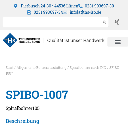
Pierbusch 24-30 • 44536 Lünen
0231 993697-30
0231 993697-34
info[at]ths-iso.de
Start
/
Allgemeine Bohrerausstattung
/
Spiralbohrer nach DIN
/ SPIBO-
1007
SPIBO-1007
Spiralbohrer105
Beschreibung