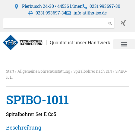
Pierbusch 24-30 • 44536 Lünen
0231 993697-30
0231 993697-34
info[at]ths-iso.de
Start
/
Allgemeine Bohrerausstattung
/
Spiralbohrer nach DIN
/ SPIBO-
1011
SPIBO-1011
Spiralbohrer Set E Co5
Beschreibung