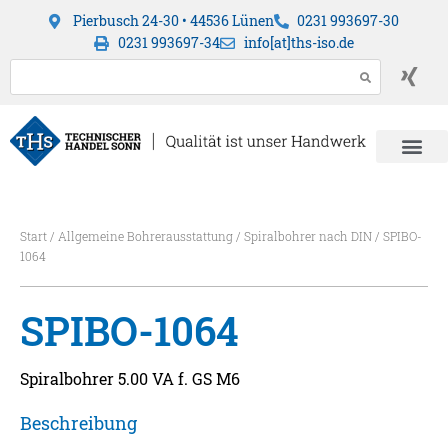
Pierbusch 24-30 • 44536 Lünen
0231 993697-30
0231 993697-34
info[at]ths-iso.de
Start
/
Allgemeine Bohrerausstattung
/
Spiralbohrer nach DIN
/ SPIBO-
1064
SPIBO-1064
Spiralbohrer 5.00 VA f. GS M6
Beschreibung