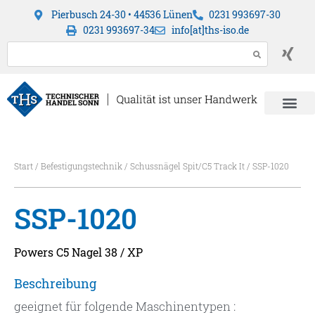
Pierbusch 24-30 • 44536 Lünen
0231 993697-30
0231 993697-34
info[at]ths-iso.de
Start
/
Befestigungstechnik
/
Schussnägel Spit/C5 Track It
/ SSP-1020
SSP-1020
Powers C5 Nagel 38 / XP
Beschreibung
geeignet für folgende Maschinentypen :