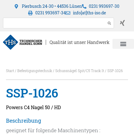
Pierbusch 24-30 • 44536 Lünen
0231 993697-30
0231 993697-34
info[at]ths-iso.de
Start
/
Befestigungstechnik
/
Schussnägel Spit/C5 Track It
/ SSP-1026
SSP-1026
Powers C4 Nagel 50 / HD
Beschreibung
geeignet für folgende Maschinentypen :