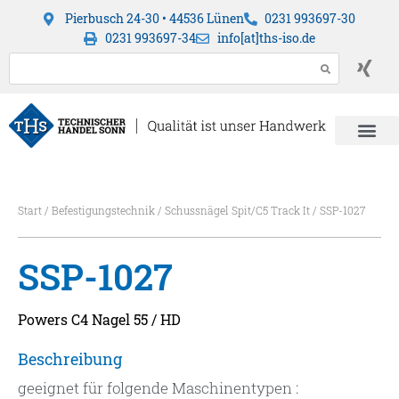
Pierbusch 24-30 • 44536 Lünen
0231 993697-30
0231 993697-34
info[at]ths-iso.de
Start
/
Befestigungstechnik
/
Schussnägel Spit/C5 Track It
/ SSP-1027
SSP-1027
Powers C4 Nagel 55 / HD
Beschreibung
geeignet für folgende Maschinentypen :