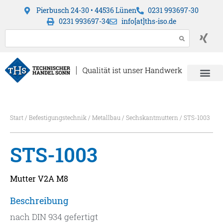
Pierbusch 24-30 • 44536 Lünen
0231 993697-30
0231 993697-34
info[at]ths-iso.de
Start
/
Befestigungstechnik
/
Metallbau
/
Sechskantmuttern
/ STS-1003
STS-1003
Mutter V2A M8
Beschreibung
nach DIN 934 gefertigt