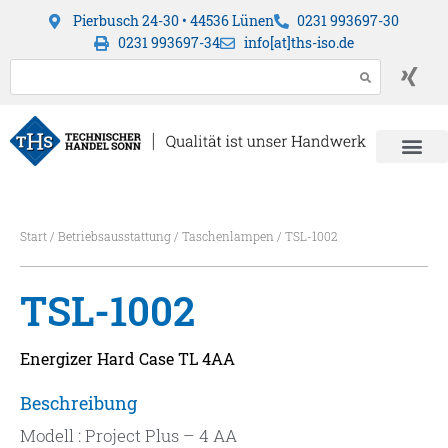
Pierbusch 24-30 • 44536 Lünen
0231 993697-30
0231 993697-34
info[at]ths-iso.de
Start
/
Betriebsausstattung
/
Taschenlampen
/ TSL-1002
TSL-1002
Energizer Hard Case TL 4AA
Beschreibung
Modell : Project Plus – 4 AA