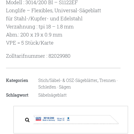
Modell : 3014/200 BI – S1122EF
Longlife – Flexibles, Universal-Sägeblatt
für Stahl-/Kupfer- und Edelstahl
Verzahnung : tpi 18 – 1.8 mm
Abm.: 200 x 19 x 0.9 mm
VPE = 5 Stück/Karte
Zolltarifnummer : 82029980
Kategorien
Stich/Säbel- & OSZ-Sägeblätter
,
Trennen ·
Schleifen · Sägen
Schlagwort
Säbelsägeblatt