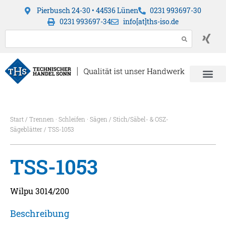
Pierbusch 24-30 • 44536 Lünen
0231 993697-30
0231 993697-34
info[at]ths-iso.de
Start
/
Trennen · Schleifen · Sägen
/
Stich/Säbel- & OSZ-
Sägeblätter
/ TSS-1053
TSS-1053
Wilpu 3014/200
Beschreibung