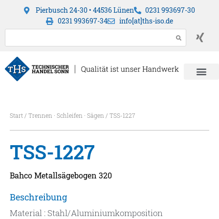
Pierbusch 24-30 • 44536 Lünen
0231 993697-30
0231 993697-34
info[at]ths-iso.de
Start
/
Trennen · Schleifen · Sägen
/ TSS-1227
TSS-1227
Bahco Metallsägebogen 320
Beschreibung
Material : Stahl/Aluminiumkomposition