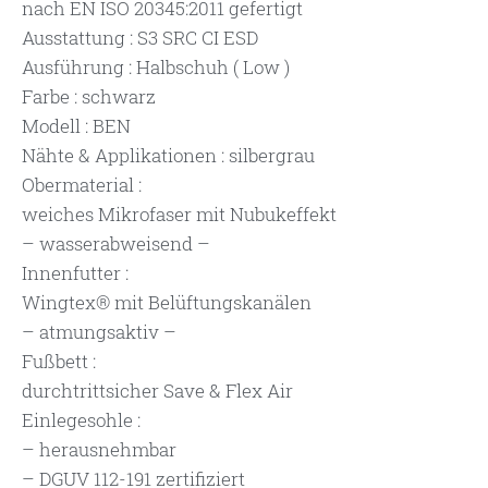
nach EN ISO 20345:2011 gefertigt
Ausstattung : S3 SRC CI ESD
Ausführung : Halbschuh ( Low )
Farbe : schwarz
Modell : BEN
Nähte & Applikationen : silbergrau
Obermaterial :
weiches Mikrofaser mit Nubukeffekt
– wasserabweisend –
Innenfutter :
Wingtex® mit Belüftungskanälen
– atmungsaktiv –
Fußbett :
durchtrittsicher Save & Flex Air
Einlegesohle :
– herausnehmbar
– DGUV 112-191 zertifiziert