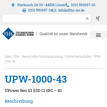
Pierbusch 24-30 • 44536 Lünen
0231 993697-30
0231 993697-34
info[at]ths-iso.de
Start
/
PSA - Persönliche Schutzausrüstung
/
Sicherheitsschuhe
/ UPW-
1000-43
UPW-1000-43
UPower Ben S3 ESD CI SRC – 43
Beschreibung