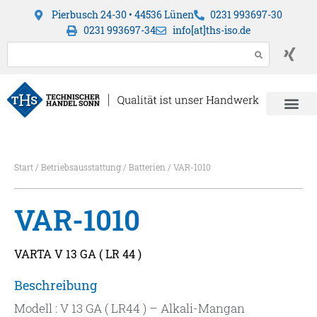
Pierbusch 24-30 • 44536 Lünen
0231 993697-30
0231 993697-34
info[at]ths-iso.de
Start
/
Betriebsausstattung
/
Batterien
/ VAR-1010
VAR-1010
VARTA V 13 GA ( LR 44 )
Beschreibung
Modell : V 13 GA ( LR44 ) – Alkali-Mangan