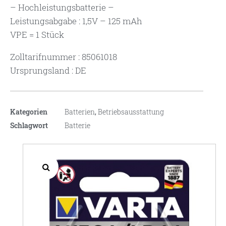
– Hochleistungsbatterie –
Leistungsabgabe : 1,5V – 125 mAh
VPE = 1 Stück
Zolltarifnummer : 85061018
Ursprungsland : DE
Kategorien
Batterien
,
Betriebsausstattung
Schlagwort
Batterie