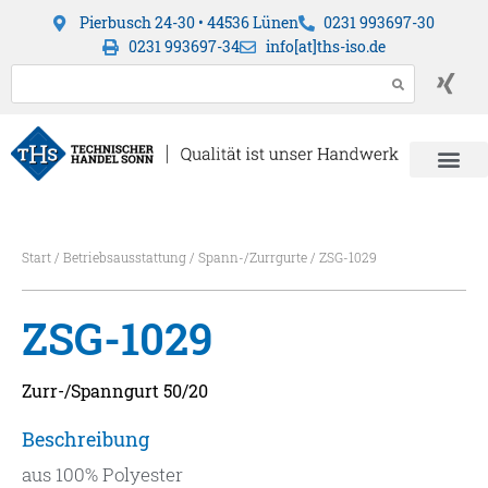
Pierbusch 24-30 • 44536 Lünen
0231 993697-30
0231 993697-34
info[at]ths-iso.de
Start
/
Betriebsausstattung
/
Spann-/Zurrgurte
/ ZSG-1029
ZSG-1029
Zurr-/Spanngurt 50/20
Beschreibung
aus 100% Polyester