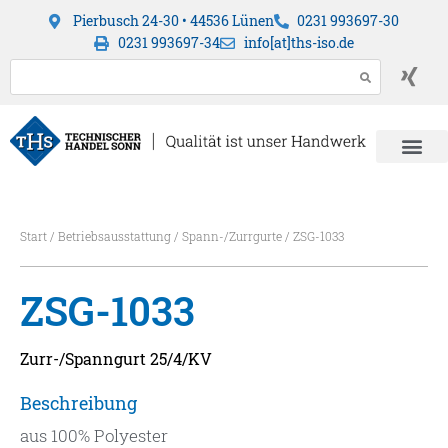
Pierbusch 24-30 • 44536 Lünen
0231 993697-30
0231 993697-34
info[at]ths-iso.de
Start
/
Betriebsausstattung
/
Spann-/Zurrgurte
/ ZSG-1033
ZSG-1033
Zurr-/Spanngurt 25/4/KV
Beschreibung
aus 100% Polyester