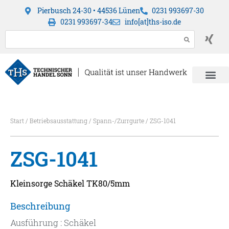
Pierbusch 24-30 • 44536 Lünen
0231 993697-30
0231 993697-34
info[at]ths-iso.de
Start
/
Betriebsausstattung
/
Spann-/Zurrgurte
/ ZSG-1041
ZSG-1041
Kleinsorge Schäkel TK80/5mm
Beschreibung
Ausführung : Schäkel