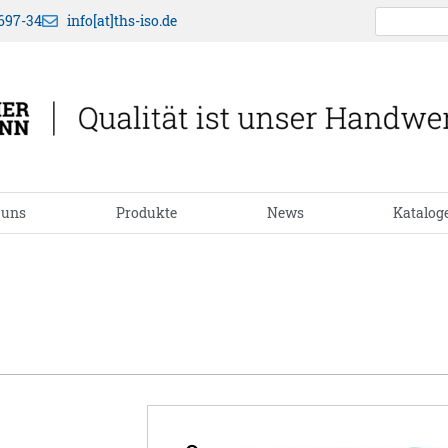
697-34
info[at]ths-iso.de
 uns
Produkte
News
Katalog