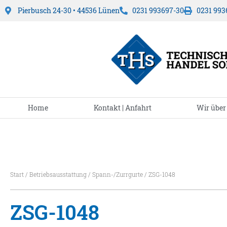
Pierbusch 24-30 • 44536 Lünen
0231 993697-30
0231 993
Home
Kontakt | Anfahrt
Wir über
Start
/
Betriebsausstattung
/
Spann-/Zurrgurte
/ ZSG-1048
ZSG-1048