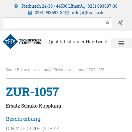
Pierbusch 24-30 • 44536 Lünen
0231 993697-30
0231 993697-34
info[at]ths-iso.de
Start
/
Betriebsausstattung
/
Elektroausstattung
/ ZUR-1057
ZUR-1057
Ersatz Schuko Kupplung
Beschreibung
DIN VDE 0620-1 // IP 44