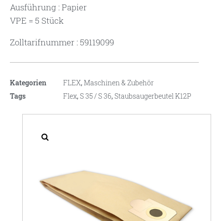
Ausführung : Papier
VPE = 5 Stück
Zolltarifnummer : 59119099
Kategorien
FLEX
,
Maschinen & Zubehör
Tags
Flex
,
S 35 / S 36
,
Staubsaugerbeutel K12P