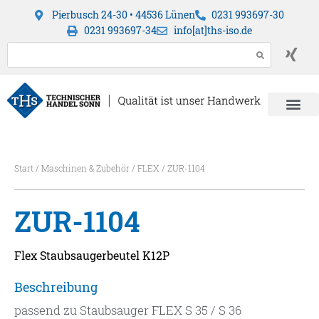
Pierbusch 24-30 • 44536 Lünen
0231 993697-30
0231 993697-34
info[at]ths-iso.de
Start
/
Maschinen & Zubehör
/
FLEX
/ ZUR-1104
ZUR-1104
Flex Staubsaugerbeutel K12P
Beschreibung
passend zu Staubsauger FLEX S 35 / S 36