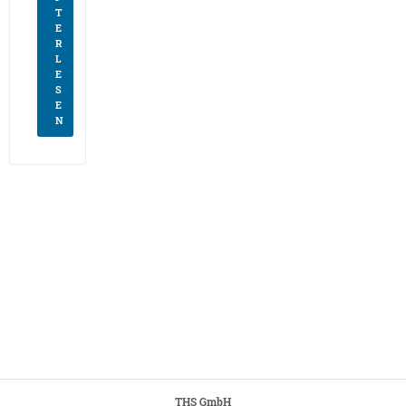
T
E
R
L
E
S
E
N
THS GmbH