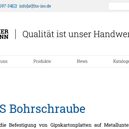
697-34
info[at]ths-iso.de
 uns
Produkte
News
Katalog
S Bohrschraube
die Befestigung von Gipskartonplatten auf Metallunte