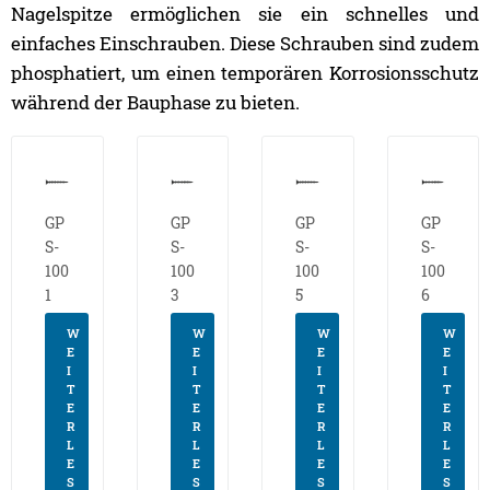
Nagelspitze ermöglichen sie ein schnelles und
einfaches Einschrauben. Diese Schrauben sind zudem
phosphatiert, um einen temporären Korrosionsschutz
während der Bauphase zu bieten.
GP
GP
GP
GP
S-
S-
S-
S-
100
100
100
100
1
3
5
6
W
W
W
W
E
E
E
E
I
I
I
I
T
T
T
T
E
E
E
E
R
R
R
R
L
L
L
L
E
E
E
E
S
S
S
S