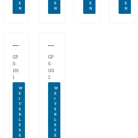
E
E
E
E
N
N
N
N
GP
GP
S-
S-
101
101
1
2
W
W
E
E
I
I
T
T
E
E
R
R
L
L
E
E
S
S
E
E