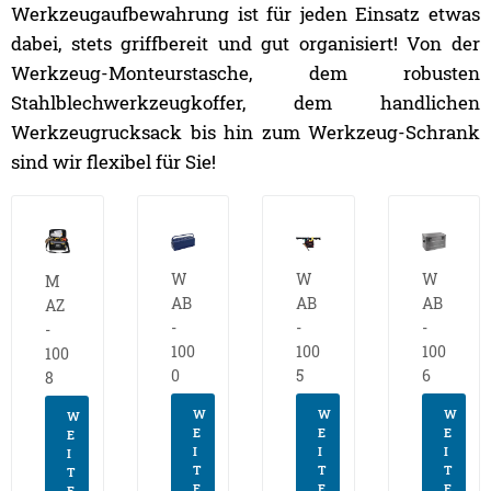
Werkzeugaufbewahrung ist für jeden Einsatz etwas
dabei, stets griffbereit und gut organisiert! Von der
Werkzeug-Monteurstasche, dem robusten
Stahlblechwerkzeugkoffer, dem handlichen
Werkzeugrucksack bis hin zum Werkzeug-Schrank
sind wir flexibel für Sie!
W
W
W
M
AB
AB
AB
AZ
-
-
-
-
100
100
100
100
0
5
6
8
W
W
W
W
E
E
E
E
I
I
I
I
T
T
T
T
E
E
E
E