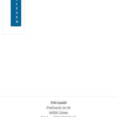
L
E
S
E
N
THS GmbH
Pierbusch 24-30
44536 Lünen