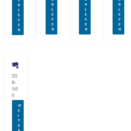
R
R
R
R
L
L
L
L
E
E
E
E
S
S
S
S
E
E
E
E
N
N
N
N
ZU
R-
110
0
W
E
I
T
E
R