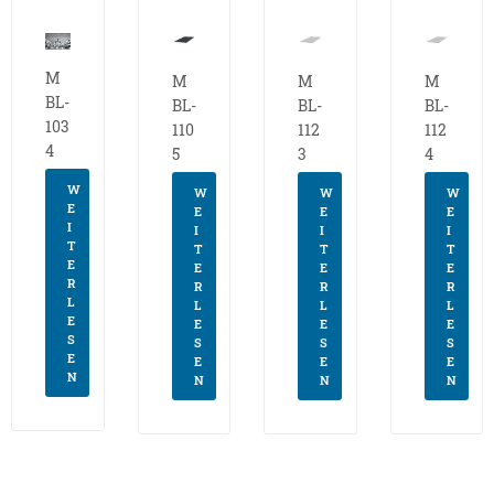
M
M
M
M
BL-
BL-
BL-
BL-
103
110
112
112
4
5
3
4
W
W
W
W
E
E
E
E
I
I
I
I
T
T
T
T
E
E
E
E
R
R
R
R
L
L
L
L
E
E
E
E
S
S
S
S
E
E
E
E
N
N
N
N