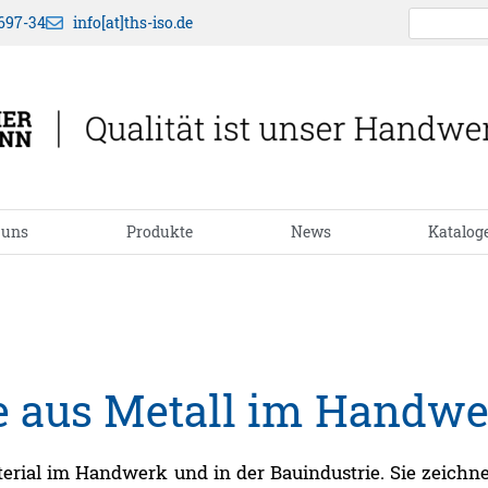
697-34
info[at]ths-iso.de
 uns
Produkte
News
Katalog
e aus Metall im Handw
erial im Handwerk und in der Bauindustrie. Sie zeichne