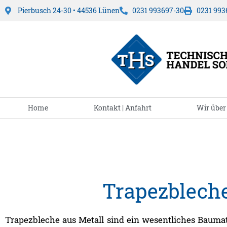
Pierbusch 24-30 • 44536 Lünen
0231 993697-30
0231 993
Home
Kontakt | Anfahrt
Wir über
Trapezblech
Trapezbleche aus Metall sind ein wesentliches Baumat