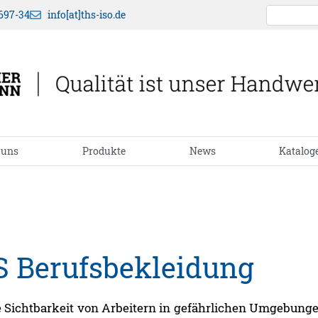
697-34
info[at]ths-iso.de
 uns
Produkte
News
Katalog
S Berufsbekleidung
ie Sichtbarkeit von Arbeitern in gefährlichen Umgebung