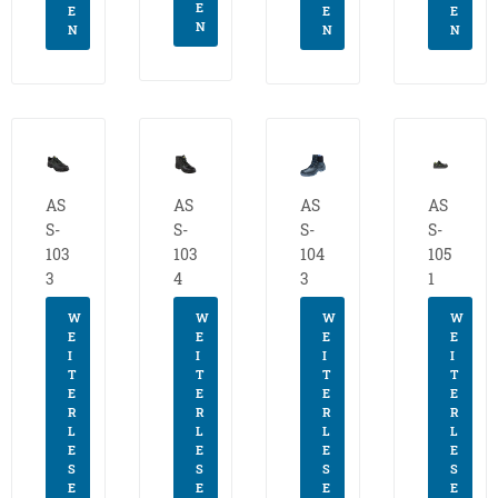
E
E
E
E
N
N
N
N
AS
AS
AS
AS
S-
S-
S-
S-
103
103
104
105
3
4
3
1
W
W
W
W
E
E
E
E
I
I
I
I
T
T
T
T
E
E
E
E
R
R
R
R
L
L
L
L
E
E
E
E
S
S
S
S
E
E
E
E