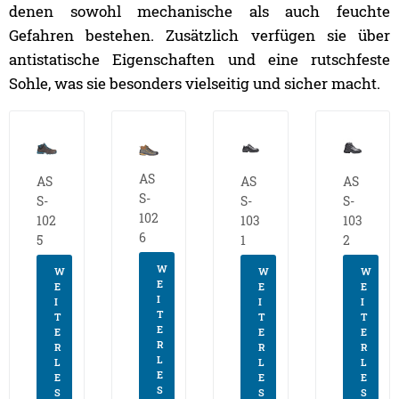
denen sowohl mechanische als auch feuchte
Gefahren bestehen. Zusätzlich verfügen sie über
antistatische Eigenschaften und eine rutschfeste
Sohle, was sie besonders vielseitig und sicher macht.
AS
AS
AS
AS
S-
S-
S-
S-
102
102
103
103
6
5
1
2
W
W
W
W
E
E
E
E
I
I
I
I
T
T
T
T
E
E
E
E
R
R
R
R
L
L
L
L
E
E
E
E
S
S
S
S