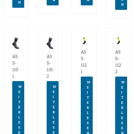
N
N
AS
AS
AS
AS
S-
S-
S-
S-
112
112
110
110
1
2
1
2
W
W
W
W
E
E
E
E
I
I
I
I
T
T
T
T
E
E
E
E
R
R
R
R
L
L
L
L
E
E
E
E
S
S
S
S
E
E
E
E
N
N