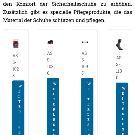
den Komfort der Sicherheitsschuhe zu erhöhen.
Zusätzlich gibt es spezielle Pflegeprodukte, die das
Material der Schuhe schützen und pflegen.
AS
AS
AS
AS
S-
S-
S-
S-
103
109
102
110
0
5
8
0
W
W
W
W
E
E
E
E
I
I
I
I
T
T
T
T
E
E
E
E
R
R
R
R
L
L
L
L
E
E
E
E
S
S
S
S
E
E
E
E
N
N