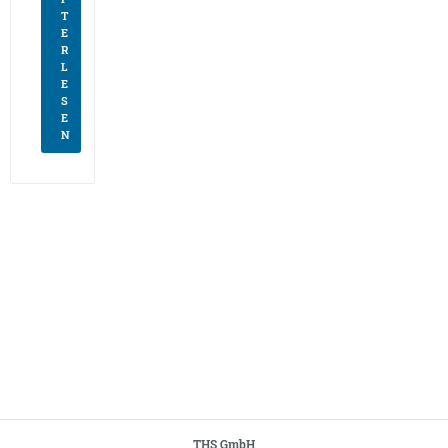
T
E
R
L
E
S
E
N
THS GmbH