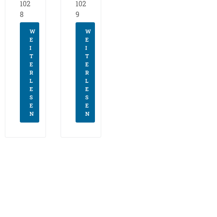
102
102
8
9
W
W
E
E
I
I
T
T
E
E
R
R
L
L
E
E
S
S
E
E
N
N