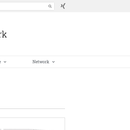
e
Network