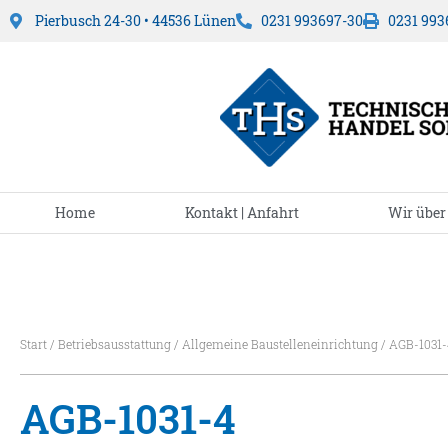
Pierbusch 24-30 • 44536 Lünen
0231 993697-30
0231 993
Home
Kontakt | Anfahrt
Wir über
Start
/
Betriebsausstattung
/
Allgemeine Baustelleneinrichtung
/ AGB-1031-
AGB-1031-4