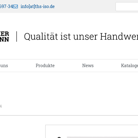
697-34
info[at]ths-iso.de
 uns
Produkte
News
Katalog
4