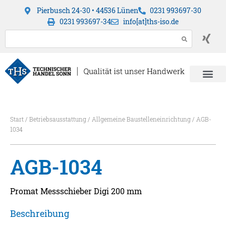
Pierbusch 24-30 • 44536 Lünen
0231 993697-30
0231 993697-34
info[at]ths-iso.de
Start
/
Betriebsausstattung
/
Allgemeine Baustelleneinrichtung
/ AGB-
1034
AGB-1034
Promat Messschieber Digi 200 mm
Beschreibung