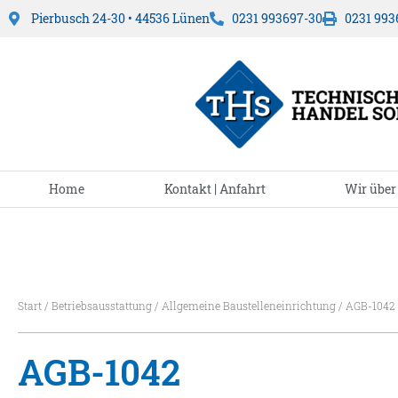
Pierbusch 24-30 • 44536 Lünen
0231 993697-30
0231 993
Home
Kontakt | Anfahrt
Wir über
Start
/
Betriebsausstattung
/
Allgemeine Baustelleneinrichtung
/ AGB-1042
AGB-1042