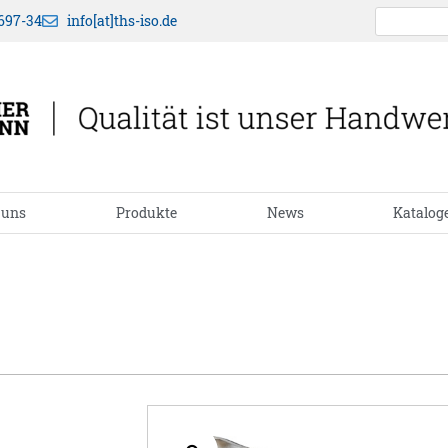
697-34
info[at]ths-iso.de
 uns
Produkte
News
Katalog