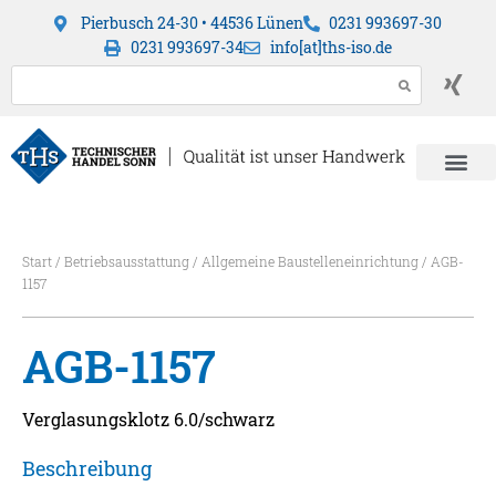
Pierbusch 24-30 • 44536 Lünen
0231 993697-30
0231 993697-34
info[at]ths-iso.de
Start
/
Betriebsausstattung
/
Allgemeine Baustelleneinrichtung
/ AGB-
1157
AGB-1157
Verglasungsklotz 6.0/schwarz
Beschreibung