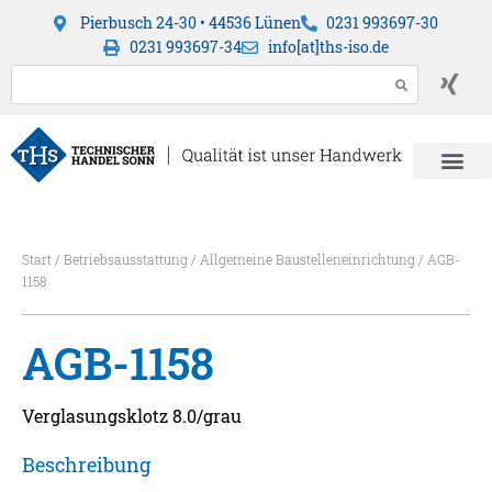
Pierbusch 24-30 • 44536 Lünen
0231 993697-30
0231 993697-34
info[at]ths-iso.de
Start
/
Betriebsausstattung
/
Allgemeine Baustelleneinrichtung
/ AGB-
1158
AGB-1158
Verglasungsklotz 8.0/grau
Beschreibung