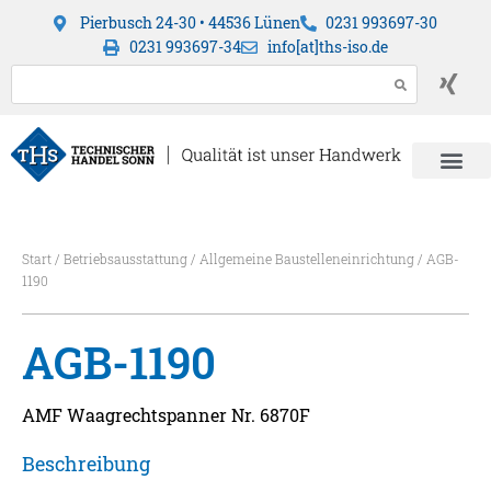
Pierbusch 24-30 • 44536 Lünen
0231 993697-30
0231 993697-34
info[at]ths-iso.de
Start
/
Betriebsausstattung
/
Allgemeine Baustelleneinrichtung
/ AGB-
1190
AGB-1190
AMF Waagrechtspanner Nr. 6870F
Beschreibung