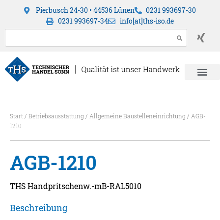
Pierbusch 24-30 • 44536 Lünen
0231 993697-30
0231 993697-34
info[at]ths-iso.de
Start
/
Betriebsausstattung
/
Allgemeine Baustelleneinrichtung
/ AGB-
1210
AGB-1210
THS Handpritschenw.-mB-RAL5010
Beschreibung