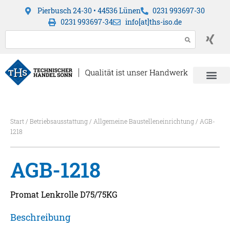
Pierbusch 24-30 • 44536 Lünen
0231 993697-30
0231 993697-34
info[at]ths-iso.de
Start
/
Betriebsausstattung
/
Allgemeine Baustelleneinrichtung
/ AGB-
1218
AGB-1218
Promat Lenkrolle D75/75KG
Beschreibung