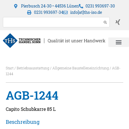
Pierbusch 24-30 • 44536 Lünen
0231 993697-30
0231 993697-34
info[at]ths-iso.de
Start
/
Betriebsausstattung
/
Allgemeine Baustelleneinrichtung
/ AGB-
1244
AGB-1244
Capito Schubkarre 85 L
Beschreibung