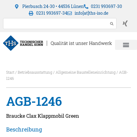
Pierbusch 24-30 • 44536 Lünen
0231 993697-30
0231 993697-34
info[at]ths-iso.de
Start
/
Betriebsausstattung
/
Allgemeine Baustelleneinrichtung
/ AGB-
1246
AGB-1246
Braucke Clax Klappmobil Green
Beschreibung