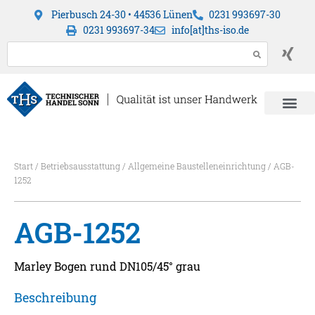
Pierbusch 24-30 • 44536 Lünen
0231 993697-30
0231 993697-34
info[at]ths-iso.de
Start
/
Betriebsausstattung
/
Allgemeine Baustelleneinrichtung
/ AGB-
1252
AGB-1252
Marley Bogen rund DN105/45° grau
Beschreibung