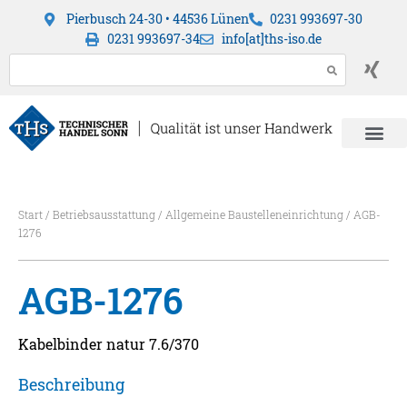
Pierbusch 24-30 • 44536 Lünen
0231 993697-30
0231 993697-34
info[at]ths-iso.de
Start
/
Betriebsausstattung
/
Allgemeine Baustelleneinrichtung
/ AGB-
1276
AGB-1276
Kabelbinder natur 7.6/370
Beschreibung