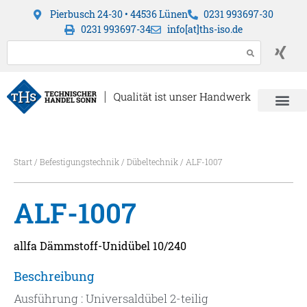
Pierbusch 24-30 • 44536 Lünen
0231 993697-30
0231 993697-34
info[at]ths-iso.de
Start
/
Befestigungstechnik
/
Dübeltechnik
/ ALF-1007
ALF-1007
allfa Dämmstoff-Unidübel 10/240
Beschreibung
Ausführung : Universaldübel 2-teilig