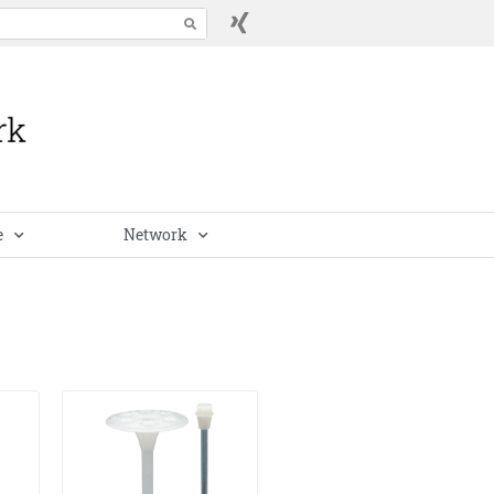
e
Network