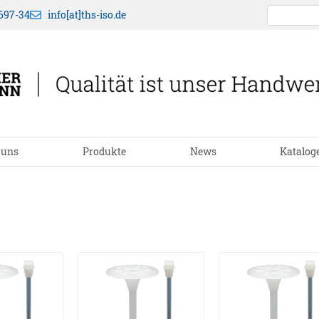
697-34
info[at]ths-iso.de
 uns
Produkte
News
Katalog