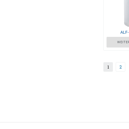
ALF
WEITE
1
2